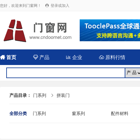
您好，欢迎来到门窗网！
登录或加入


首页

产品

企业

原料行情
产品目录：
门系列
拼装门

全部分类
门系列
窗系列
配件材料
涂料胶水
型材
设备