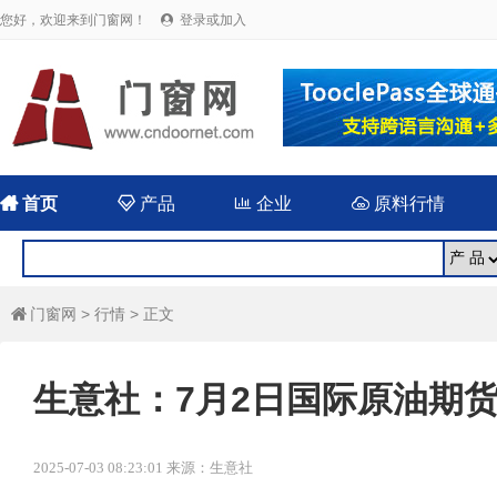
您好，欢迎来到门窗网！
登录或加入


首页

产品

企业

原料行情
门窗网
>
行情
> 正文

生意社：7月2日国际原油期
2025-07-03 08:23:01 来源：生意社